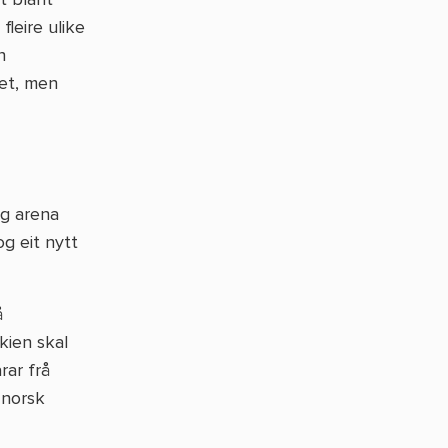
fleire ulike
n
set, men
ig arena
og eit nytt
å
kien skal
rar frå
 norsk