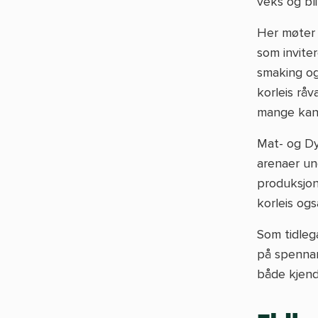
veks og bli
Her møter 
som invite
smaking og 
korleis råv
mange kans
Mat- og Dy
arenaer un
produksjon
korleis ogs
Som tidlega
på spennan
både kjend