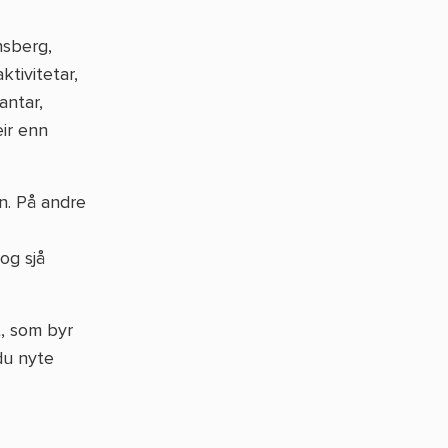
nsberg,
tivitetar,
antar,
eir enn
n. På andre
og sjå
t, som byr
du nyte