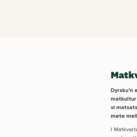
Matkv
Dyrsku’n 
matkultur 
vi matsat
møte mell
I Matkvarta