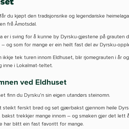
set
 får du kjøpt den tradisjonsrike og legendariske heimelaga
en frå Åmotsdal.
a er i sving for å kunne by Dyrsku-gjestene på grauten d
 – og som for mange er ein heilt fast del av Dyrsku-oppl
 ikkje tek turen innom Eldhuset, blir rjomegrauten i år o
g inne i Lokalmat-teltet.
mnen ved Eldhuset
et finn du Dyrsku’n sin eigen utandørs steinomn.
et steikt ferskt brød og søt gjærbakst gjennom heile Dyrs
t bakst trekkjer mange innom – og smaken gjer det lett å
e har blitt ein fast favoritt for mange.