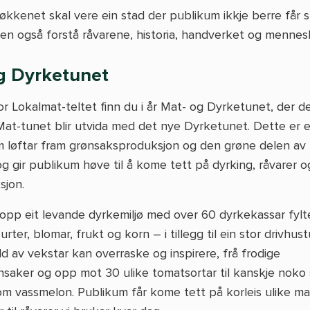
økkenet skal vere ein stad der publikum ikkje berre får
n også forstå råvarene, historia, handverket og mennes
g Dyrketunet
or Lokalmat-teltet finn du i år Mat- og Dyrketunet, der d
Mat-tunet blir utvida med det nye Dyrketunet. Dette er e
m løftar fram grønsaksproduksjon og den grøne delen av
og gir publikum høve til å kome tett på dyrking, råvarer o
sjon.
 opp eit levande dyrkemiljø med over 60 dyrkekassar fyl
urter, blomar, frukt og korn – i tillegg til ein stor drivhus
d av vekstar kan overraske og inspirere, frå frodige
nsaker og opp mot 30 ulike tomatsortar til kanskje noko 
om vassmelon. Publikum får kome tett på korleis ulike ma