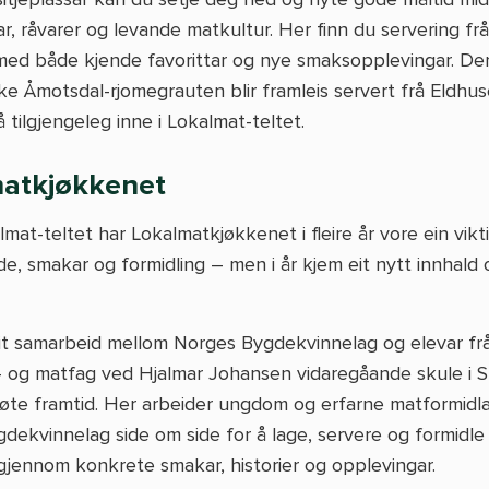
, råvarer og levande matkultur. Her finn du servering frå 
med både kjende favorittar og nye smaksopplevingar. De
ike Åmotsdal-rjomegrauten blir framleis servert frå Eldhu
å tilgjengeleg inne i Lokalmat-teltet.
atkjøkkenet
lmat-teltet har Lokalmatkjøkkenet i fleire år vore ein vikt
e, smakar og formidling – men i år kjem eit nytt innhald 
t samarbeid mellom Norges Bygdekvinnelag og elevar fr
- og matfag ved Hjalmar Johansen vidaregåande skule i S
møte framtid. Her arbeider ungdom og erfarne matformidla
dekvinnelag side om side for å lage, servere og formidle
gjennom konkrete smakar, historier og opplevingar.