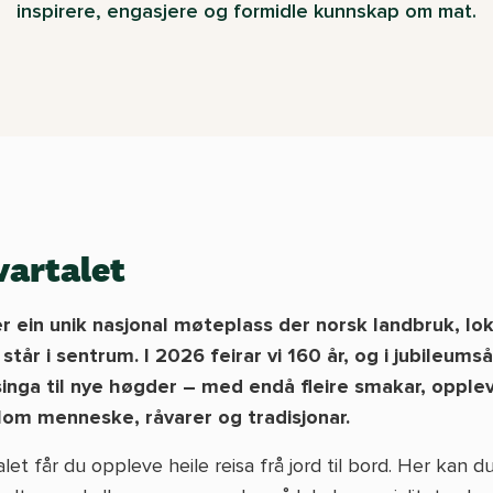
inspirere, engasjere og formidle kunnskap om mat.
artalet
er ein unik nasjonal møteplass der norsk landbruk, lo
står i sentrum. I 2026 feirar vi 160 år, og i jubileumså
singa til nye høgder – med endå fleire smakar, opple
om menneske, råvarer og tradisjonar.
let får du oppleve heile reisa frå jord til bord. Her kan d