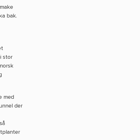
 smake
ka bak.
et
i stor
 norsk
g
te med
tunnel der
så
tplanter