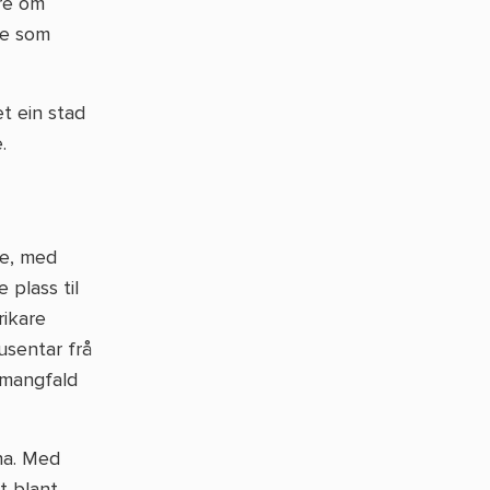
ære om
ne som
et ein stad
.
re, med
 plass til
rikare
usentar frå
t mangfald
ena. Med
t blant