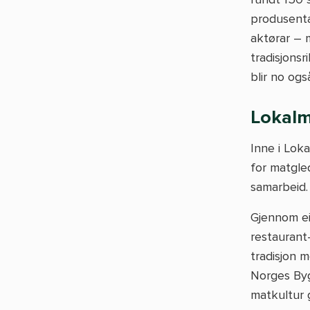
produsentar
aktørar – 
tradisjonsr
blir no ogs
Lokalm
Inne i Loka
for matgled
samarbeid.
Gjennom ei
restaurant
tradisjon 
Norges Byg
matkultur 