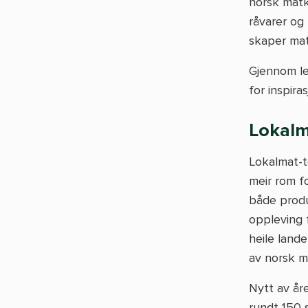
norsk matk
råvarer o
skaper ma
Gjennom lev
for inspir
Lokalm
Lokalmat-te
meir rom fo
både produ
oppleving 
heile lande
av norsk m
Nytt av åre
rundt 150 