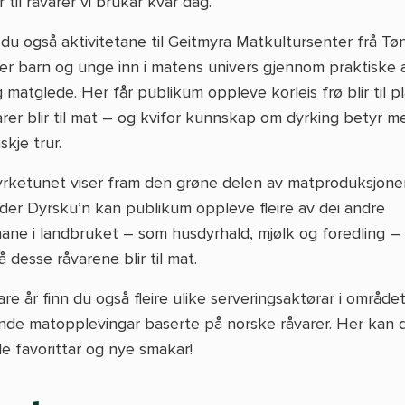
r til råvarer vi brukar kvar dag.
du også aktivitetane til Geitmyra Matkultursenter frå Tø
rer barn og unge inn i matens univers gjennom praktiske ak
matglede. Her får publikum oppleve korleis frø blir til pl
arer blir til mat – og kvifor kunnskap om dyrking betyr m
kje trur.
rketunet viser fram den grøne delen av matproduksjone
der Dyrsku’n kan publikum oppleve fleire av dei andre
ane i landbruket – som husdyrhald, mjølk og foredling – 
å desse råvarene blir til mat.
re år finn du også fleire ulike serveringsaktørar i område
de matopplevingar baserte på norske råvarer. Her kan 
e favorittar og nye smakar!