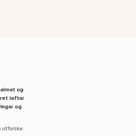
kalmat og
ret løftar
vingar og
u utforske