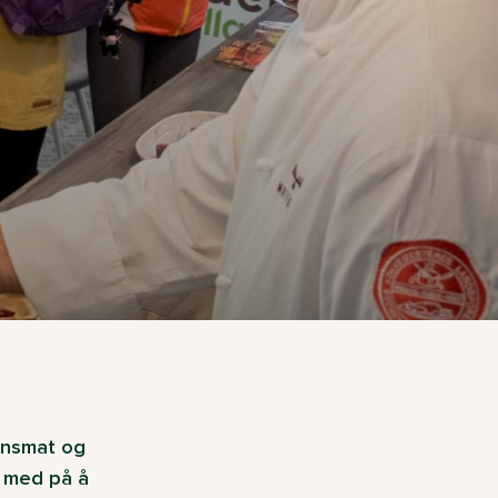
jonsmat og
r med på å