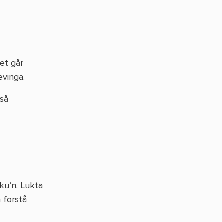
et går
evinga.
gså
ku’n. Lukta
 forstå