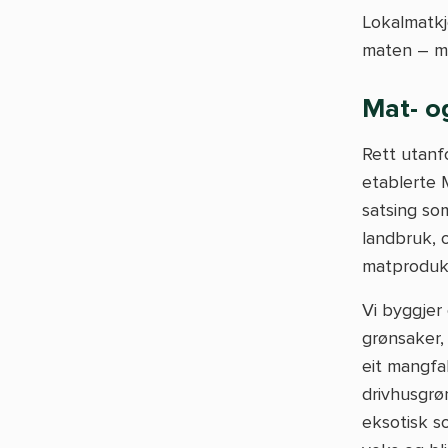
Lokalmatkj
maten – me
Mat- o
Rett utanf
etablerte 
satsing so
landbruk, 
matproduk
Vi byggjer
grønsaker, 
eit mangfal
drivhusgrø
eksotisk s