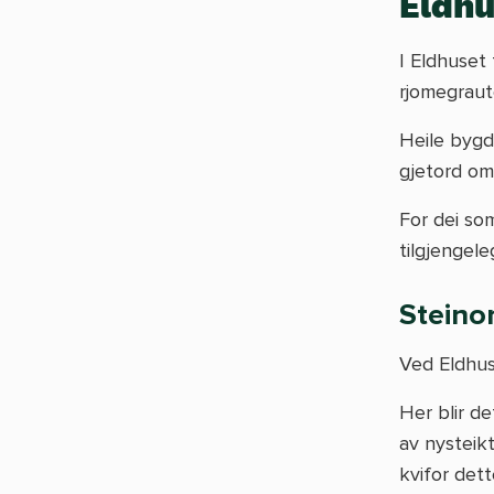
Eldhu
I Eldhuset
rjomegraut
Heile bygd
gjetord om
For dei som
tilgjengele
Steino
Ved Eldhus
Her blir d
av nysteik
kvifor dett