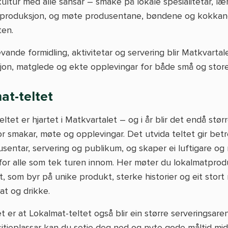
ultur med alle sansar – smake på lokale spesialitetar, l
g produksjon, og møte produsentane, bøndene og kokka
ten.
ande formidling, aktivitetar og servering blir Matkvartal
asjon, matglede og ekte opplevingar for både små og store
at-teltet
ltet er hjartet i Matkvartalet – og i år blir det endå stør
r smakar, møte og opplevingar. Det utvida teltet gir betre
sentar, servering og publikum, og skaper ei luftigare og 
for alle som tek turen innom. Her møter du lokalmatprod
t, som byr på unike produkt, sterke historier og eit stor
at og drikke.
t er at Lokalmat-teltet også blir ein større serveringsar
sitjeplassar kan du setje deg ned og nyte gode måltid mid