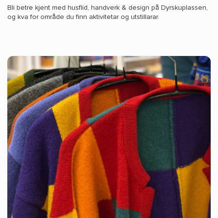
Bli betre kjent med husflid, handverk & design på Dyrskuplassen,
og kva for område du finn aktivitetar og utstillarar.