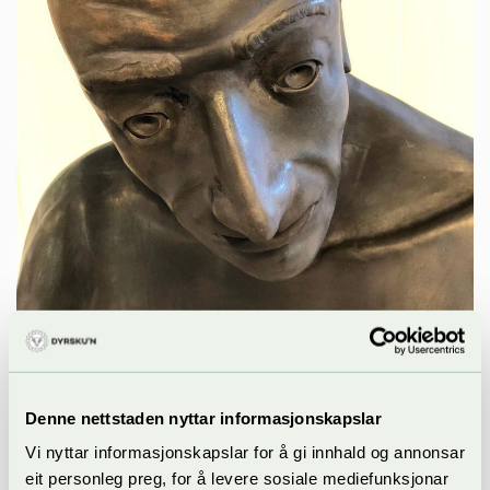
Tidlegare vinnarar av priser og
Denne nettstaden nyttar informasjonskapslar
utmerkelsar innen husflid & håndverk
Vi nyttar informasjonskapslar for å gi innhald og annonsar
eit personleg preg, for å levere sosiale mediefunksjonar