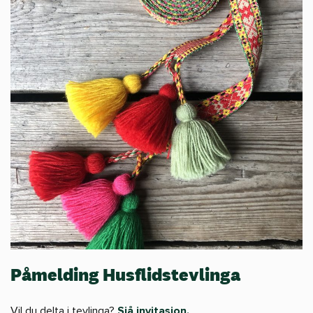
Påmelding Husflidstevlinga
Vil du delta i tevlinga?
Sjå invitasjon.