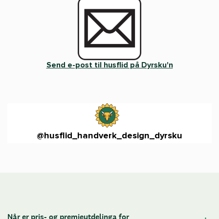
Send e-post til husflid på Dyrsku'n
@
husflid_handverk_design_dyrsku
Når er pris- og premieutdelinga for