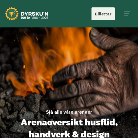
Billettar
Hoved
Sjå alle våre arenaer
Arenaoversikt husflid,
handverk & design