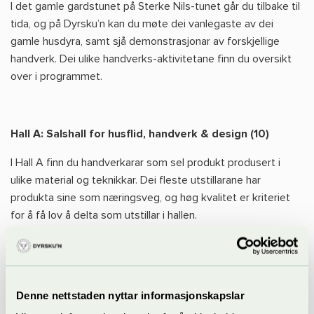
I det gamle gardstunet på Sterke Nils-tunet går du tilbake til
tida, og på Dyrsku’n kan du møte dei vanlegaste av dei
gamle husdyra, samt sjå demonstrasjonar av forskjellige
handverk. Dei ulike handverks-aktivitetane finn du oversikt
over i programmet.
Hall A: Salshall for husflid, handverk & design (10)
I Hall A finn du handverkarar som sel produkt produsert i
ulike material og teknikkar. Dei fleste utstillarane har
produkta sine som næringsveg, og høg kvalitet er kriteriet
for å få lov å delta som utstillar i hallen.
Hall B: Husflidsutstillinga (12)
Denne nettstaden nyttar informasjonskapslar
I Hall B finn du Husflidsutstillinga – utstilling i husflid,