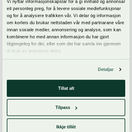
Vi nyttar informasjonskapslar for å gi innhald og annonsar
handverk & design på Dyrsku’n som syner arbeid frå
eit personleg preg, for å levere sosiale mediefunksjonar
husflidstevlinga, ei dagsaktuell særutstilling, samt elev- og
og for å analysere trafikken vår. Vi delar òg informasjon
studentarbeid.
om korleis du brukar nettstaden vår med partnarane våre
Saman med Norges Husflidslag og Vest-Telemark Museum
innan sosiale medier, annonsering og analyse, som kan
arrangerer vi kvart år landets største tevling i husflid,
kombinere ho med annan informasjon du har gjort
handverk og design.
tilgjengeleg for dei, eller som dei har samla inn gjennom
di bruk av tenestene deira.
PostBanken (12 – del av Hall B)
Detaljar
Gongestogo (9)
Tillat alt
Under Dyrsku’n er det årleg ei historisk handverksutstilling i
Gongestogo i regi av Vest-Telemark Museum.
Tilpass
Kniv- og klokketorget (11 – På utsida av hall A)
Ikkje tillèt