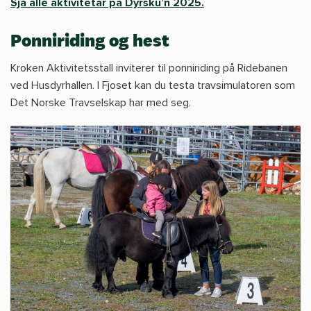
Sjå alle aktivitetar på Dyrsku’n 2025.
Ponniriding og hest
Kroken Aktivitetsstall inviterer til ponniriding på Ridebanen
ved Husdyrhallen. I Fjoset kan du testa travsimulatoren som
Det Norske Travselskap har med seg.