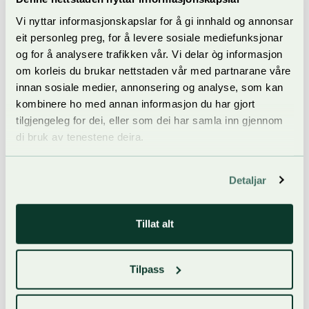
fått med seg at kua har fire magar, men dei færraste har
Vi nyttar informasjonskapslar for å gi innhald og annonsar
sett ein kumage med eigne auge, slik det blir mogleg å gjere
eit personleg preg, for å levere sosiale mediefunksjonar
på Dyrsku’n i år.
og for å analysere trafikken vår. Vi delar òg informasjon
om korleis du brukar nettstaden vår med partnarane våre
innan sosiale medier, annonsering og analyse, som kan
kombinere ho med annan informasjon du har gjort
tilgjengeleg for dei, eller som dei har samla inn gjennom
di bruk av tenestene deira.
Detaljar
Tillat alt
Tilpass
Foto: Dyrsku’n/Mona B. Kasin