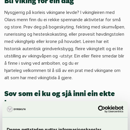
Bli viking for éin dag
Nysgjerrig på korleis vikingane levde? I vikingleiren med
Olavs menn finn du ei rekke spennande aktivitetar for små
og store. Prøv deg på bogeskyting, fekting med skumvåpen,
runerissing og hesteskokasting, eller prøvesit høvdingstolen
med vikinghjelp eller krone på hovudet. Leiren har eit
historisk autentisk grindverksbygg, fleire vikingtelt og ei lite
utstilling av vikingvåpen og -utstyr. Ein eller fleire smedar blir
å finne i sving ved ambolten, og du er
hjarteleg velkommen til å slå av ein prat med vikingane om
alt som har med vikingtida å gjere.
Sov som ei ku og sjå inni ein ekte
kumage
I Fjoset kan du klappa og leia ein kalv eller smake iskald mjølk
frå dispenser. I tillegg blir det høve til å teste korleis det er å
sove som ei ku på ein mjuk og god madrass. Mange born har
Denne nettstaden nyttar informasjonskapslar