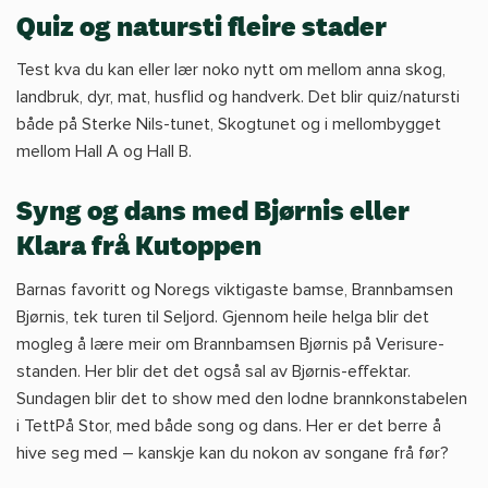
Quiz og natursti fleire stader
Test kva du kan eller lær noko nytt om mellom anna skog,
landbruk, dyr, mat, husflid og handverk. Det blir quiz/natursti
både på Sterke Nils-tunet, Skogtunet og i mellombygget
mellom Hall A og Hall B.
Syng og dans med Bjørnis eller
Klara frå Kutoppen
Barnas favoritt og Noregs viktigaste bamse, Brannbamsen
Bjørnis, tek turen til Seljord. Gjennom heile helga blir det
mogleg å lære meir om Brannbamsen Bjørnis på Verisure-
standen. Her blir det det også sal av Bjørnis-effektar.
Sundagen blir det to show med den lodne brannkonstabelen
i TettPå Stor, med både song og dans. Her er det berre å
hive seg med – kanskje kan du nokon av songane frå før?