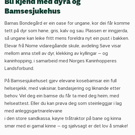
Bli kjend med dyra og
Bamsesjukehus
Barnas Bondegård er ein oase for ungane, kor dei får komme
tett på dyr som høne, gris, kalv og sau. Plassen er inngjerda,
så ungane kan leike fritt mens foreldra nyt ein pust i bakken.
Elevar frå Nome vidaregåande skule, avdeling Søve visar
mellom anna stell av dyr, klekking av kyllingar – og
kaninhopping, i samarbeid med Norges Kaninhopperes
Landsforbund.
På Bamsesjukehuset gjev elevane kosebamsar ein full
helsesjekk, med vaksinar, bandasjering og liknande etter
behov. Vel deg ein bamse du får ta med deg heim, med
helseattest. Eller du kan prøva deg som steinleggjar i lag
med anleggsgartnarelevane
i den store sandkassa, køyre tråtraktor på bane og kinna
smør med ei gamal kinne – og sjølvsagt er det lov å smake!