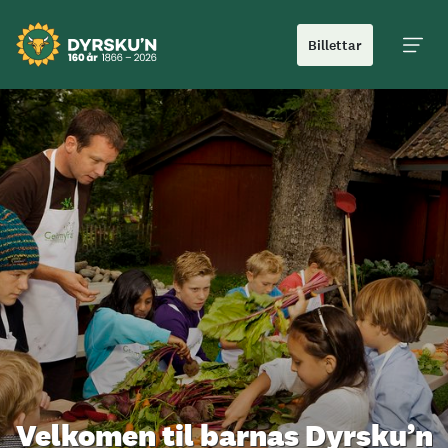
Billettar
Hoved
Velkomen til barnas Dyrsku’n