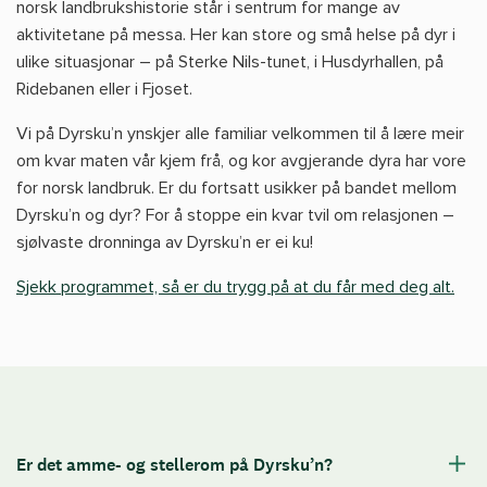
norsk landbrukshistorie står i sentrum for mange av
aktivitetane på messa. Her kan store og små helse på dyr i
ulike situasjonar – på Sterke Nils-tunet, i Husdyrhallen, på
Ridebanen eller i Fjoset.
Vi på Dyrsku’n ynskjer alle familiar velkommen til å lære meir
om kvar maten vår kjem frå, og kor avgjerande dyra har vore
for norsk landbruk. Er du fortsatt usikker på bandet mellom
Dyrsku’n og dyr? For å stoppe ein kvar tvil om relasjonen –
sjølvaste dronninga av Dyrsku’n er ei ku!
Sjekk programmet, så er du trygg på at du får med deg alt.
Er det amme- og stellerom på Dyrsku’n?