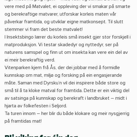
vere med på Matvalet, ei oppleving der vi smakar på smarte
og berekraftige matvarer, utforskar korleis maten vår
påverkar framtida, og utviklar eigne matkonsept. Til slutt
stemmer vi fram det beste matvalet!
I Insektsbingo lærer du korleis små insekt gjer stor forskjell i
matproduksjon. Vi testar skadedyr og nyttedyr, ser på
naturens samspel og finn ut om insekta kan vere ein del av
ei meir berekraftig verd.
Vitenparken kjem frå Ås, der dei jobbar med å formidle
kunnskap om mat, miljø og forsking på ein engasjerande
måte. Saman med Dyrsku’n vil dei inspirere både store og
små til å ta kloke matval for framtida. Dette er ein viktig del
av satsinga på kunnskap og berekraft i landbruket – midt i
hjarta av folkefesten i Seljord.
Ta turen innom – her blir du både klokare og meir nysgjerrig
på framtidas mat!