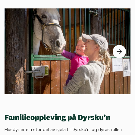
Familieoppleving på Dyrsku’n
Husdyr er ein stor del av sjela til Dyrsku’n, og dyras rolle i