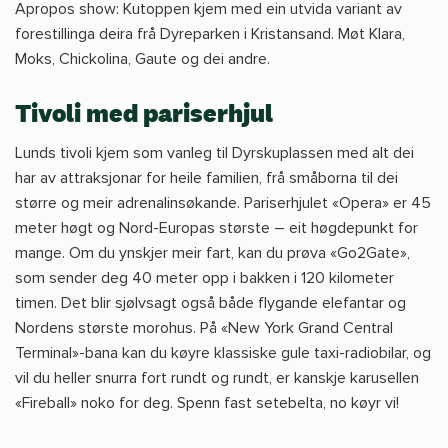
Apropos show: Kutoppen kjem med ein utvida variant av
forestillinga deira frå Dyreparken i Kristansand. Møt Klara,
Moks, Chickolina, Gaute og dei andre.
Tivoli med pariserhjul
Lunds tivoli kjem som vanleg til Dyrskuplassen med alt dei
har av attraksjonar for heile familien, frå småborna til dei
større og meir adrenalinsøkande. Pariserhjulet «Opera» er 45
meter høgt og Nord-Europas største – eit høgdepunkt for
mange. Om du ynskjer meir fart, kan du prøva «Go2Gate»,
som sender deg 40 meter opp i bakken i 120 kilometer
timen. Det blir sjølvsagt også både flygande elefantar og
Nordens største morohus. På «New York Grand Central
Terminal»-bana kan du køyre klassiske gule taxi-radiobilar, og
vil du heller snurra fort rundt og rundt, er kanskje karusellen
«Fireball» noko for deg. Spenn fast setebelta, no køyr vi!