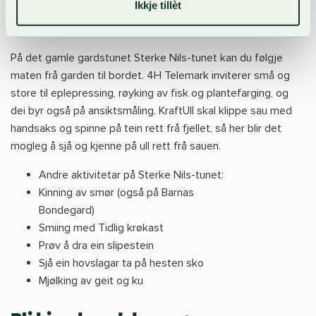
Eplepressing og ansiktsmåling
Ikkje tillèt
med 4H
På det gamle gardstunet Sterke Nils-tunet kan du følgje
maten frå garden til bordet. 4H Telemark inviterer små og
store til eplepressing, røyking av fisk og plantefarging, og
dei byr også på ansiktsmåling. KraftUll skal klippe sau med
handsaks og spinne på tein rett frå fjellet, så her blir det
mogleg å sjå og kjenne på ull rett frå sauen.
Andre aktivitetar på Sterke Nils-tunet:
Kinning av smør (også på Barnas
Bondegard)
Smiing med Tidlig krøkast
Prøv å dra ein slipestein
Sjå ein hovslagar ta på hesten sko
Mjølking av geit og ku