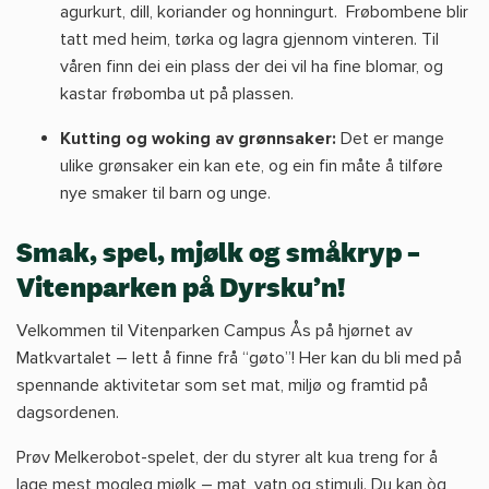
agurkurt, dill, koriander og honningurt. Frøbombene blir
tatt med heim, tørka og lagra gjennom vinteren. Til
våren finn dei ein plass der dei vil ha fine blomar, og
kastar frøbomba ut på plassen.
Kutting og woking av grønnsaker:
Det er mange
ulike grønsaker ein kan ete, og ein fin måte å tilføre
nye smaker til barn og unge.
Smak, spel, mjølk og småkryp –
Vitenparken på Dyrsku’n!
Velkommen til Vitenparken Campus Ås på hjørnet av
Matkvartalet – lett å finne frå “gøto”! Her kan du bli med på
spennande aktivitetar som set mat, miljø og framtid på
dagsordenen.
Prøv Melkerobot-spelet, der du styrer alt kua treng for å
lage mest mogleg mjølk – mat, vatn og stimuli. Du kan òg