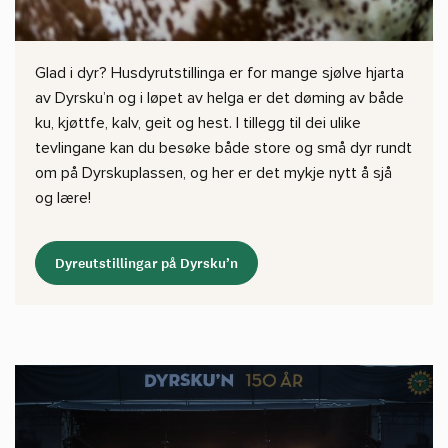
Glad i dyr? Husdyrutstillinga er for mange sjølve hjarta
av Dyrsku’n og i løpet av helga er det døming av både
ku, kjøttfe, kalv, geit og hest. I tillegg til dei ulike
tevlingane kan du besøke både store og små dyr rundt
om på Dyrskuplassen, og her er det mykje nytt å sjå
og lære!
Dyreutstillingar på Dyrsku’n