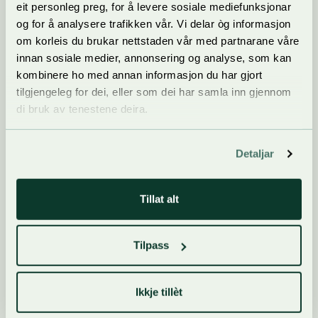
eit personleg preg, for å levere sosiale mediefunksjonar
og for å analysere trafikken vår. Vi delar òg informasjon
om korleis du brukar nettstaden vår med partnarane våre
innan sosiale medier, annonsering og analyse, som kan
kombinere ho med annan informasjon du har gjort
tilgjengeleg for dei, eller som dei har samla inn gjennom
di bruk av tenestene deira.
Detaljar
Tillat alt
Tilpass
Foredrag og debattar på Dyrsku'n
Ikkje tillèt
Bli kjent med programmet for politiske debattar og
spennande foredrag