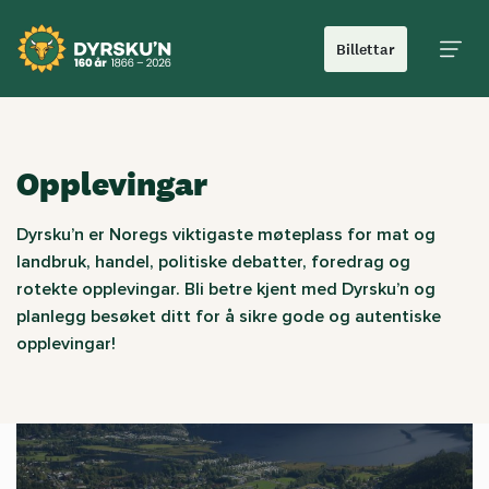
Billettar
Hoved
Opplevingar
Dyrsku’n er Noregs viktigaste møteplass for mat og
landbruk, handel, politiske debatter, foredrag og
rotekte opplevingar. Bli betre kjent med Dyrsku’n og
planlegg besøket ditt for å sikre gode og autentiske
opplevingar!