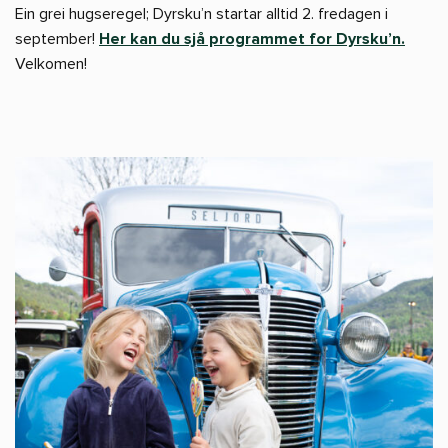
Ein grei hugseregel; Dyrsku’n startar alltid 2. fredagen i
september!
Her kan du sjå programmet for Dyrsku’n.
Velkomen!