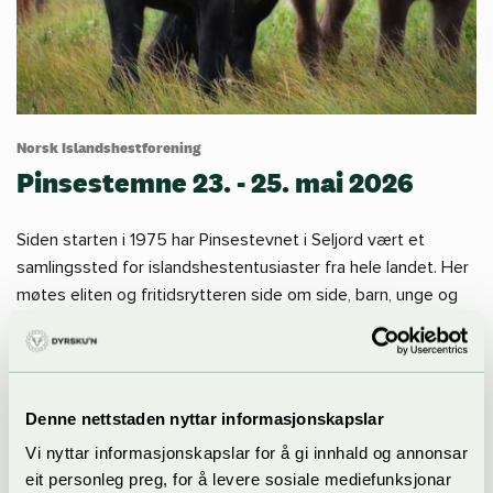
Norsk Islandshestforening
Pinsestemne 23. - 25. mai 2026
Siden starten i 1975 har Pinsestevnet i Seljord vært et
samlingssted for islandshestentusiaster fra hele landet. Her
møtes eliten og fritidsrytteren side om side, barn, unge og
voksne, til sosialt samvær, konkurranser og kurs med
islandshesten i sentrum.
Følg Norsk Islandshestforening på
www.nihf.no
eller
Denne nettstaden nyttar informasjonskapslar
Facebook
for mer informasjon.
Vi nyttar informasjonskapslar for å gi innhald og annonsar
eit personleg preg, for å levere sosiale mediefunksjonar