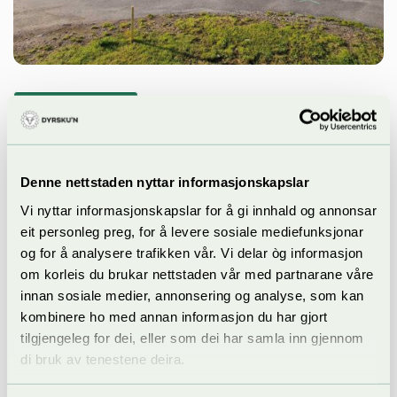
Husflid og handverk
Eit bygg for framtida
I det splintrande nye tilbygget mellom Hall A og Hall B, som stod
Denne nettstaden nyttar informasjonskapslar
ferdig til Dyrsku'n i 2024, skal unge eller nyetablerte handverkarar
Vi nyttar informasjonskapslar for å gi innhald og annonsar
få høve til å vise fram arbeida sine og møte eit publikum som er
interessert i husflid og tradisjonshandverk.
eit personleg preg, for å levere sosiale mediefunksjonar
og for å analysere trafikken vår. Vi delar òg informasjon
om korleis du brukar nettstaden vår med partnarane våre
innan sosiale medier, annonsering og analyse, som kan
kombinere ho med annan informasjon du har gjort
tilgjengeleg for dei, eller som dei har samla inn gjennom
di bruk av tenestene deira.