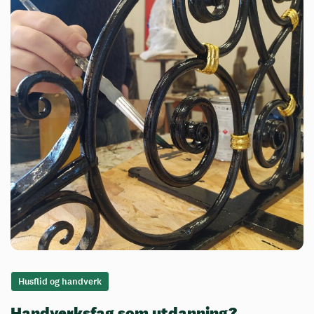
Husflid og handverk
Handverksfag som utdanning?