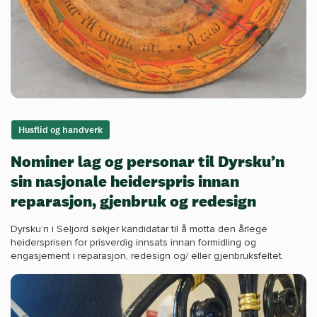
Husflid og handverk
Nominer lag og personar til Dyrsku’n
sin nasjonale heiderspris innan
reparasjon, gjenbruk og redesign
Dyrsku’n i Seljord søkjer kandidatar til å motta den årlege
heidersprisen for prisverdig innsats innan formidling og
engasjement i reparasjon, redesign og/ eller gjenbruksfeltet.