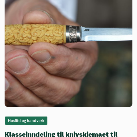
Husflid og handverk
Klasseinndeling til knivskjemaet til