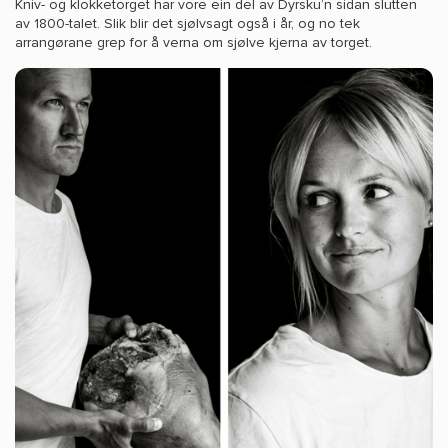
Kniv- og klokketorget har vore ein del av Dyrsku’n sidan slutten
av 1800-talet. Slik blir det sjølvsagt også i år, og no tek
arrangørane grep for å verna om sjølve kjerna av torget.