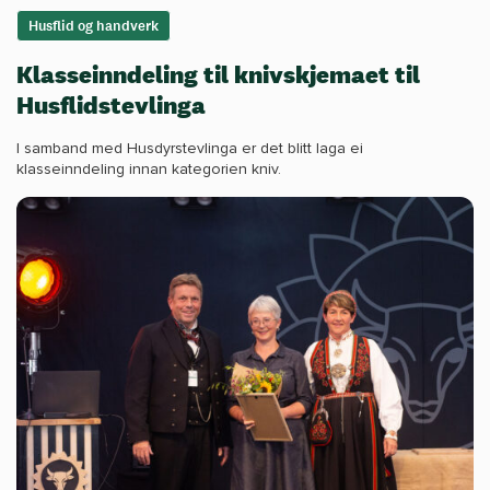
Husflid og handverk
Klasseinndeling til knivskjemaet til
Husflidstevlinga
I samband med Husdyrstevlinga er det blitt laga ei
klasseinndeling innan kategorien kniv.