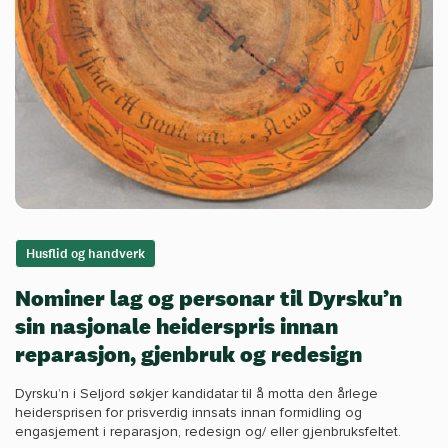
Husflid og handverk
Nominer lag og personar til Dyrsku’n
sin nasjonale heiderspris innan
reparasjon, gjenbruk og redesign
Dyrsku’n i Seljord søkjer kandidatar til å motta den årlege
heidersprisen for prisverdig innsats innan formidling og
engasjement i reparasjon, redesign og/ eller gjenbruksfeltet.