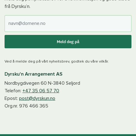
frå Dyrsku’n.
E-post
Meld deg på
Ved å melde deg på vårt nyheitsbrev, godtek du våre vilkår.
Dyrsku'n Arrangement AS
Nordbygdivegen 60
N-3840
Seljord
Telefon:
+47 35 06 57 70
Epost:
post@dyrskun.no
Org.nr.
976 466 365