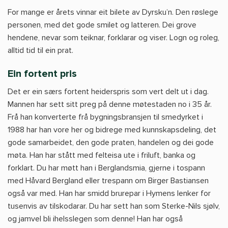
For mange er årets vinnar eit bilete av Dyrsku’n. Den røslege
personen, med det gode smilet og latteren. Dei grove
hendene, nevar som teiknar, forklarar og viser. Logn og roleg,
alltid tid til ein prat.
Ein fortent pris
Det er ein særs fortent heiderspris som vert delt ut i dag.
Mannen har sett sitt preg på denne møtestaden no i 35 år.
Frå han konverterte frå bygningsbransjen til smedyrket i
1988 har han vore her og bidrege med kunnskapsdeling, det
gode samarbeidet, den gode praten, handelen og dei gode
møta. Han har stått med felteisa ute i friluft, banka og
forklart. Du har møtt han i Berglandsmia, gjerne i tospann
med Håvard Bergland eller trespann om Birger Bastiansen
også var med. Han har smidd brurepar i Hymens lenker for
tusenvis av tilskodarar. Du har sett han som Sterke-Nils sjølv,
og jamvel bli ihelsslegen som denne! Han har også