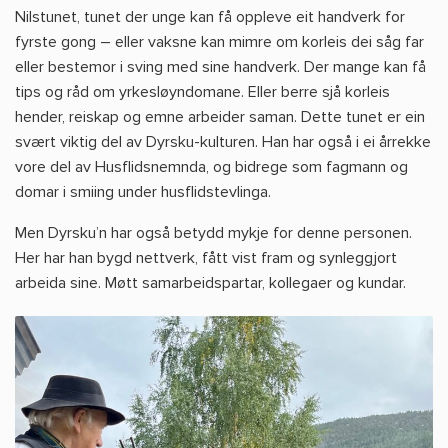
Nilstunet, tunet der unge kan få oppleve eit handverk for
fyrste gong – eller vaksne kan mimre om korleis dei såg far
eller bestemor i sving med sine handverk. Der mange kan få
tips og råd om yrkesløyndomane. Eller berre sjå korleis
hender, reiskap og emne arbeider saman. Dette tunet er ein
svært viktig del av Dyrsku-kulturen. Han har også i ei årrekke
vore del av Husflidsnemnda, og bidrege som fagmann og
domar i smiing under husflidstevlinga.
Men Dyrsku’n har også betydd mykje for denne personen.
Her har han bygd nettverk, fått vist fram og synleggjort
arbeida sine. Møtt samarbeidspartar, kollegaer og kundar.