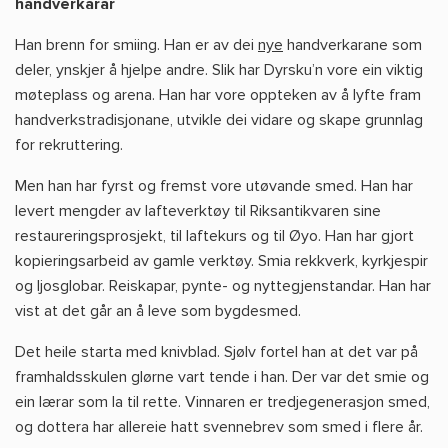
handverkarar
Han brenn for smiing. Han er av dei
nye
handverkarane som
deler, ynskjer å hjelpe andre. Slik har Dyrsku’n vore ein viktig
møteplass og arena. Han har vore oppteken av å lyfte fram
handverkstradisjonane, utvikle dei vidare og skape grunnlag
for rekruttering.
Men han har fyrst og fremst vore utøvande smed. Han har
levert mengder av lafteverktøy til Riksantikvaren sine
restaureringsprosjekt, til laftekurs og til Øyo. Han har gjort
kopieringsarbeid av gamle verktøy. Smia rekkverk, kyrkjespir
og ljosglobar. Reiskapar, pynte- og nyttegjenstandar. Han har
vist at det går an å leve som bygdesmed.
Det heile starta med knivblad. Sjølv fortel han at det var på
framhaldsskulen glørne vart tende i han. Der var det smie og
ein lærar som la til rette. Vinnaren er tredjegenerasjon smed,
og dottera har allereie hatt svennebrev som smed i flere år.