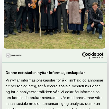
Kultur
200 år sidan Leiv Sandsdalen
Denne nettstaden nyttar informasjonskapslar
Årets spel heidrar spelemann og sogeskrivar.
Vi nyttar informasjonskapslar for å gi innhald og annonsar
eit personleg preg, for å levere sosiale mediefunksjonar
og for å analysere trafikken vår. Vi delar òg informasjon
om korleis du brukar nettstaden vår med partnarane våre
innan sosiale medier, annonsering og analyse, som kan