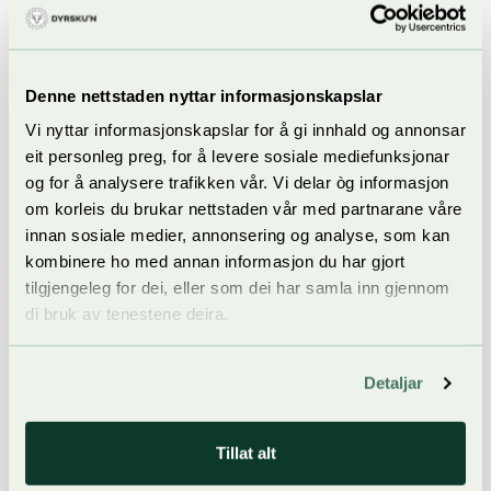
09:00–17:00
Utstilling: Nasjonal tevling i husflid, handverk og design
2026
Denne nettstaden nyttar informasjonskapslar
Utstilte arbeid frå konkurranse innan kniv, smiing, tre, sølv,
Vi nyttar informasjonskapslar for å gi innhald og annonsar
keramikk, rosemåling og tekstil
eit personleg preg, for å levere sosiale mediefunksjonar
Norges Husflidslag og Vest-Telemark museum
og for å analysere trafikken vår. Vi delar òg informasjon
Arena: Hall B
om korleis du brukar nettstaden vår med partnarane våre
Kategori: Handverk & husflid
innan sosiale medier, annonsering og analyse, som kan
kombinere ho med annan informasjon du har gjort
HALL A:
tilgjengeleg for dei, eller som dei har samla inn gjennom
di bruk av tenestene deira.
09:00 – 17:00
Kniv- og klokketorg
Kjøp og sal av gamle knivar og klokker
Detaljar
Arena: ved Hall A
Kategori: Handverk & husflid
Tillat alt
09:00 – 17:00