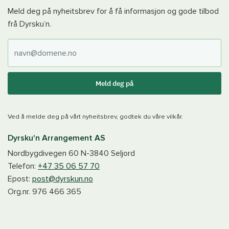
Meld deg på nyheitsbrev for å få informasjon og gode tilbod
frå Dyrsku’n.
E-post
Meld deg på
Ved å melde deg på vårt nyheitsbrev, godtek du våre vilkår.
Dyrsku'n Arrangement AS
Nordbygdivegen 60
N-3840
Seljord
Telefon:
+47 35 06 57 70
Epost:
post@dyrskun.no
Org.nr.
976 466 365