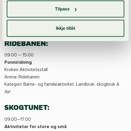
Telemark Husflidlag
Tilpass
Demonstrasjon av ulike husflidteknikkar og loddsal
Arena: ved Hall A
Kategori: Handverk & husflid
Ikkje tillèt
RIDEBANEN:
09:00 – 15:00
Ponniridning
Kroken Aktivitetsstall
Arena: Ridebanen
Kategori: Barne- og familieaktivitet, Landbruk, skogbruk &
dyr
SKOGTUNET:
09:00–17:00
Aktivitetar for store og små