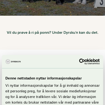
Vil du prøve å ri på ponni? Under Dyrsku’n kan du det.
På Ridebanen kan du prøve å ri ponniar både fredag, laurdag
og sundag. Under trygg rettleiing frå erfarne ryttarar får du
prøve deg på rolege og barnevennlege hestar.
Denne nettstaden nyttar informasjonskapslar
Vi nyttar informasjonskapslar for å gi innhald og annonsar
Om du vil lære meir om hest, kan du
besøke Sterke Nils-
eit personleg preg, for å levere sosiale mediefunksjonar
tunet og fjordhesten der.
og for å analysere trafikken vår. Vi delar òg informasjon
om korleis du brukar nettstaden vår med partnarane våre