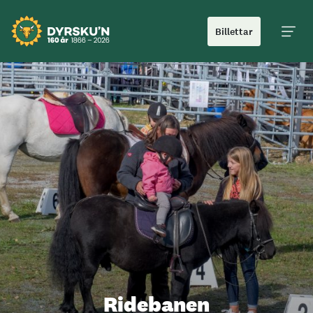
Billettar
Hoved
Ridebanen