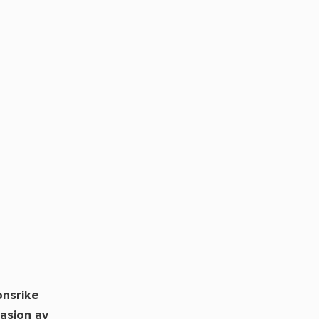
onsrike
nasjon av