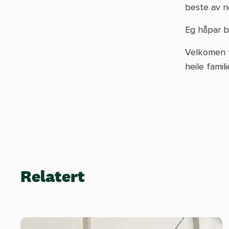
beste av n
Eg håpar bå
Velkomen t
heile famili
Relatert