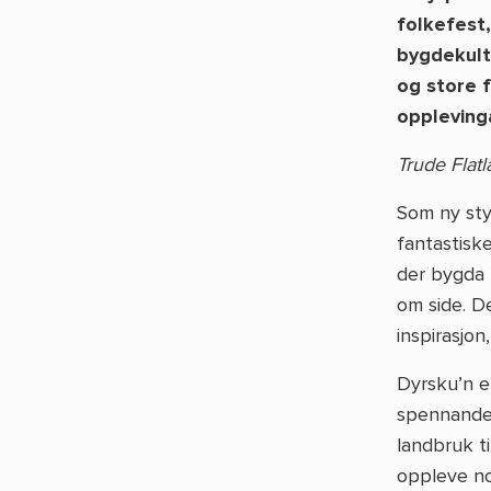
folkefest
bygdekult
og store 
opplevinga
Trude Flatl
Som ny styr
fantastisk
der bygda 
om side. D
inspirasjo
Dyrsku’n er
spennande 
landbruk ti
oppleve no