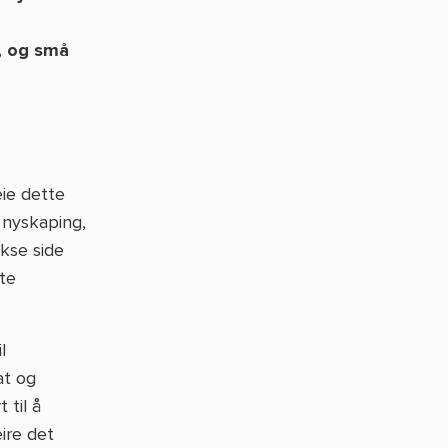
, og små
eie dette
 nyskaping,
ekse side
te
l
at og
 til å
ire det