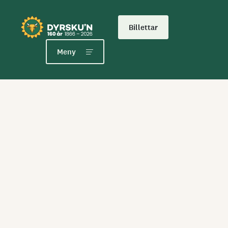
Billettar
Meny