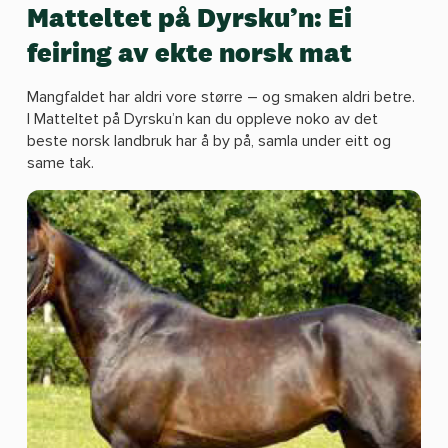
Matteltet på Dyrsku’n: Ei
feiring av ekte norsk mat
Mangfaldet har aldri vore større – og smaken aldri betre.
I Matteltet på Dyrsku’n kan du oppleve noko av det
beste norsk landbruk har å by på, samla under eitt og
same tak.