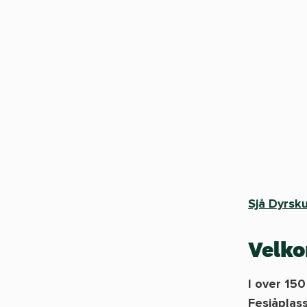
Sjå Dyrsku
Velko
I over 150
Fesjåplass