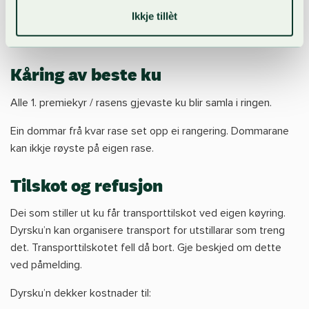
Ikkje tillèt
Dei staselegaste kyrne frå gruppene blir samla til kåring av
rasens gjevaste ku.
Kåring av beste ku
Alle 1. premiekyr / rasens gjevaste ku blir samla i ringen.
Ein dommar frå kvar rase set opp ei rangering. Dommarane
kan ikkje røyste på eigen rase.
Tilskot og refusjon
Dei som stiller ut ku får transporttilskot ved eigen køyring.
Dyrsku’n kan organisere transport for utstillarar som treng
det. Transporttilskotet fell då bort. Gje beskjed om dette
ved påmelding.
Dyrsku’n dekker kostnader til: