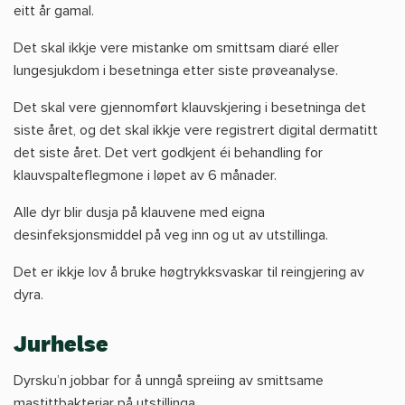
eitt år gamal.
Det skal ikkje vere mistanke om smittsam diaré eller
lungesjukdom i besetninga etter siste prøveanalyse.
Det skal vere gjennomført klauvskjering i besetninga det
siste året, og det skal ikkje vere registrert digital dermatitt
det siste året. Det vert godkjent éi behandling for
klauvspalteflegmone i løpet av 6 månader.
Alle dyr blir dusja på klauvene med eigna
desinfeksjonsmiddel på veg inn og ut av utstillinga.
Det er ikkje lov å bruke høgtrykksvaskar til reingjering av
dyra.
Jurhelse
Dyrsku’n jobbar for å unngå spreiing av smittsame
mastittbakteriar på utstillinga.