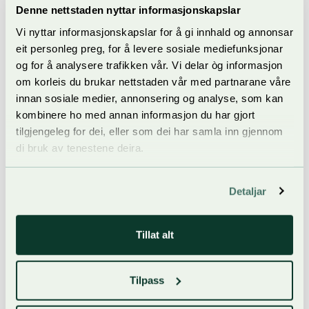
Denne nettstaden nyttar informasjonskapslar
Sjuke kyr blir ikkje dømde.
Vi nyttar informasjonskapslar for å gi innhald og annonsar
Alle dyr må vere rett merka i begge øyra og innmelde i
eit personleg preg, for å levere sosiale mediefunksjonar
merkeregisteret.
og for å analysere trafikken vår. Vi delar òg informasjon
om korleis du brukar nettstaden vår med partnarane våre
Premiegrad
innan sosiale medier, annonsering og analyse, som kan
kombinere ho med annan informasjon du har gjort
1. premie: 8,0 for kropp og bein og 4,0 for jur
tilgjengeleg for dei, eller som dei har samla inn gjennom
2. premie: 7,0 for kropp og bein og 3,0 for jur
di bruk av tenestene deira.
Alle utstillarar av ku får deltakarpremie og diplom. 1. og 2.
premiekyr får i tillegg sølvskei.
Detaljar
Utstillingsmodell
Tillat alt
Dyra blir delte inn i grupper etter rase og talet på kalvingar.
Tilpass
Alle dyr i gruppa blir ståande til alle er dømde. Det blir delt ut
deltakarpremie til alle.