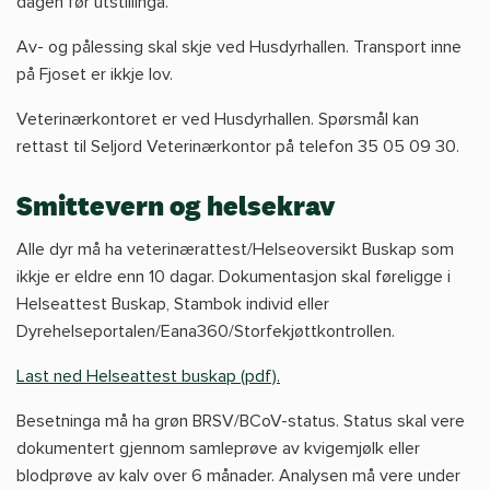
dagen før utstillinga.
Av- og pålessing skal skje ved Husdyrhallen. Transport inne
på Fjoset er ikkje lov.
Veterinærkontoret er ved Husdyrhallen. Spørsmål kan
rettast til Seljord Veterinærkontor på telefon 35 05 09 30.
Smittevern og helsekrav
Alle dyr må ha veterinærattest/Helseoversikt Buskap som
ikkje er eldre enn 10 dagar. Dokumentasjon skal føreligge i
Helseattest Buskap, Stambok individ eller
Dyrehelseportalen/
Eana360
/Storfekjøttkontrollen.
Last ned Helseattest buskap (pdf).
Besetninga må ha grøn BRSV/BCoV-status. Status skal vere
dokumentert gjennom samleprøve av kvigemjølk eller
blodprøve av kalv over 6 månader. Analysen må vere under