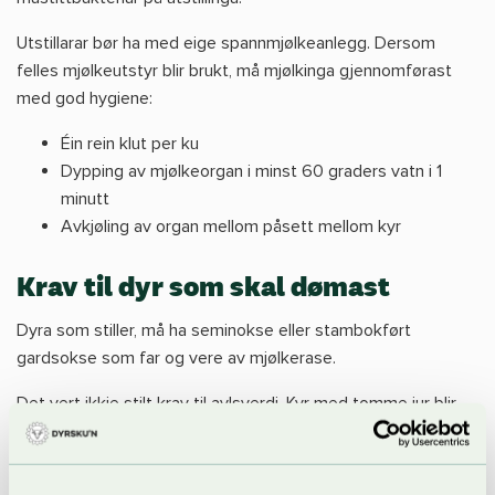
Utstillarar bør ha med eige spannmjølkeanlegg. Dersom
felles mjølkeutstyr blir brukt, må mjølkinga gjennomførast
med god hygiene:
Éin rein klut per ku
Dypping av mjølkeorgan i minst 60 graders vatn i 1
minutt
Avkjøling av organ mellom påsett mellom kyr
Krav til dyr som skal dømast
Dyra som stiller, må ha seminokse eller stambokført
gardsokse som far og vere av mjølkerase.
Det vert ikkje stilt krav til avlsverdi. Kyr med tomme jur blir
dømde.
Alle kyr skal mjølkast om morgonen på utstillingsdagen.