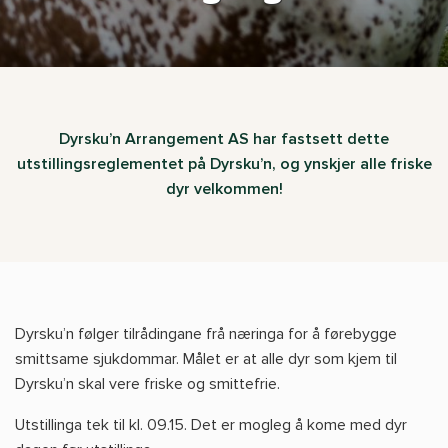
Dyrsku’n Arrangement AS har fastsett dette
utstillingsreglementet på Dyrsku’n, og ynskjer alle friske
dyr velkommen!
Dyrsku’n følger tilrådingane frå næringa for å førebygge
smittsame sjukdommar. Målet er at alle dyr som kjem til
Dyrsku’n skal vere friske og smittefrie.
Utstillinga tek til kl. 09.15. Det er mogleg å kome med dyr