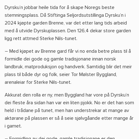
Dyrsku’n jobbar heile tida for å skape Noregs beste
stemningsplass. Då Stiftinga Seljordsutstillinga Dyrsku’n i
2024 kjøpte garden Brenne, var det etter lang tids arbeid
med å utvide Dyrskuplassen. Den 126,4 dekar store garden
ligg rett attmed Sterke Nils-tunet.
– Med kjøpet av Brenne gard får vi no enda betre plass til å
formidle dei gode og gamle tradisjonane innan norsk
landbruk, matproduksjon og handverk. Samtidig blir det meir
plass til både dyr og folk, seier Tor Mølster Byggland,
arenaleiar for Sterke Nils-tunet.
Akkurat den rolla er ny, men Byggland har vore på Dyrsku’n
dei fleste åra sidan han var ein liten pjokk. No er det han som
held i trådane på tunet, men han understrekar at mange av
aktørane på plassen er så å seie sjølvgåande etter mange år
i gamet.
– Formidling av dei gode, gamle tradisjonane er den