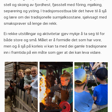
stell og skoing av fjordhest, fjøsstell med fôring, mjølking,
separering og ysting. I tradisjonsostbua blir det høve til å sjå
og lære om dei tradisjonelle surmjølksostane, sjølvsagt med
smaksprøver så lenge dei rekk.
Ei rekke utstillingar og aktivitetar gjev mykje å ta seg til for
både store og små. Målet er å formidle det som har vore,
men og å sjå på korleis vi kan ta med dei gamle tradisjonane
inn i framtida på ein måte som gjer at dei kan leva vidare.