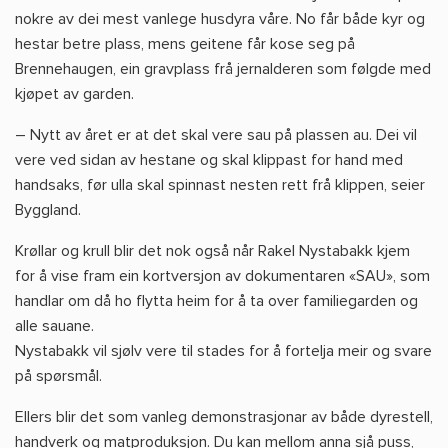
nokre av dei mest vanlege husdyra våre. No får både kyr og
hestar betre plass, mens geitene får kose seg på
Brennehaugen, ein gravplass frå jernalderen som følgde med
kjøpet av garden.
– Nytt av året er at det skal vere sau på plassen au. Dei vil
vere ved sidan av hestane og skal klippast for hand med
handsaks, før ulla skal spinnast nesten rett frå klippen, seier
Byggland.
Krøllar og krull blir det nok også når Rakel Nystabakk kjem
for å vise fram ein kortversjon av dokumentaren «SAU», som
handlar om då ho flytta heim for å ta over familiegarden og
alle sauane.
Nystabakk vil sjølv vere til stades for å fortelja meir og svare
på spørsmål.
Ellers blir det som vanleg demonstrasjonar av både dyrestell,
handverk og matproduksjon. Du kan mellom anna sjå puss,