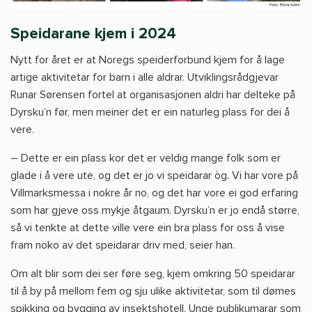
Speidarane kjem i 2024
Nytt for året er at Noregs speiderforbund kjem for å lage
artige aktivitetar for barn i alle aldrar. Utviklingsrådgjevar
Runar Sørensen fortel at organisasjonen aldri har delteke på
Dyrsku’n før, men meiner det er ein naturleg plass for dei å
vere.
– Dette er ein plass kor det er veldig mange folk som er
glade i å vere ute, og det er jo vi speidarar òg. Vi har vore på
Villmarksmessa i nokre år no, og det har vore ei god erfaring
som har gjeve oss mykje åtgaum. Dyrsku’n er jo endå større,
så vi tenkte at dette ville vere ein bra plass for oss å vise
fram noko av det speidarar driv med, seier han.
Om alt blir som dei ser føre seg, kjem omkring 50 speidarar
til å by på mellom fem og sju ulike aktivitetar, som til dømes
spikking og bygging av insektshotell. Unge publikumarar som