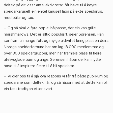
deltek på eit visst antal aktivitetar, får høve til å køyre
speidarkarusell, ein enkel karusell laga på ekte speidarvis,
med pålar og tau.
– Og så skal vi fyre opp ei bålpanne, der ein kan grille
marshmallows. Det er alltid populært, seier Sørensen. Han
ser fram til mange folk og mykje aktivitet kring plassen deira.
Noregs speiderforbund har om lag 18 000 medlemmar og
over 300 speidargrupper, men har framleis plass til fleire
utelivsglade barn og unge. Sørensen håpar dei kan nytte
høve til å inspirere fleire til å bli speidarar.
– Vi gler oss til å sjå kva respons vi får frå både publikum og
speidarane som deltek i år, og så håpar med at dette kan bli
ein fast tradisjon etter kvart.