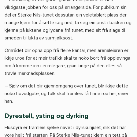
viktigaste jobben for oss på arrangørsida. For publikum sin
del er Sterke Nils-tunet dessutan ein veletablert plass der
mange kjem for å sette seg ned, ta seg ein pust i bakken og
kjenne på luktene og lydane frå tunet, med alt frå slaga til
smeden til lukta av surmjølksost.
Området blir opna opp frå fleire kantar, men arenaleiaren er
ikkje uroa for at meir trafikk skal ta noko bort frå opplevinga
om å komme inn i ei rolegare, grøn lunge på den elles så
travle marknadsplassen.
– Sjølv om det blir gjennomgang over tunet, blir ikkje dette
noko hovudgate, og folk skal framleis få finne roa her, seier
han.
Dyrestell, ysting og dyrking
Husdyra er framleis sjølve navet i dyrskuhjulet, slik det har
vore heilt frå starten. På Sterke Nils-tunet kjem ein tett på