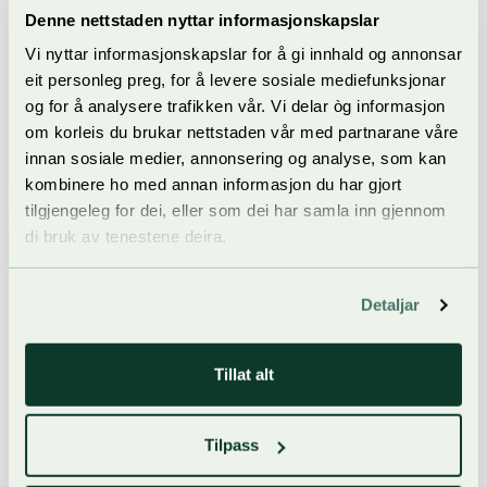
Denne nettstaden nyttar informasjonskapslar
Vi nyttar informasjonskapslar for å gi innhald og annonsar
eit personleg preg, for å levere sosiale mediefunksjonar
og for å analysere trafikken vår. Vi delar òg informasjon
Kultur
om korleis du brukar nettstaden vår med partnarane våre
200 år sidan Leiv Sandsdalen
innan sosiale medier, annonsering og analyse, som kan
kombinere ho med annan informasjon du har gjort
Årets spel heidrar spelemann og sogeskrivar.
tilgjengeleg for dei, eller som dei har samla inn gjennom
di bruk av tenestene deira.
Detaljar
Tillat alt
Tilpass