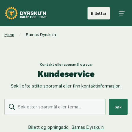
Billettar
Hoved
Hjem
/
Barnas Dyrsku'n
Kontakt eller spørsmål og svar
Kundeservice
Søk i ofte stilte sporsmal eller finn kontaktinformasjon.
Søk
Billett og opningstid
Barnas Dyrsku'n