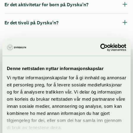
Er det aktivitetar for born på Dyrsku’n?
Er det tivoli på Dyrsku’n?
Denne nettstaden nyttar informasjonskapslar
Vi nyttar informasjonskapslar for å gi innhald og annonsar
Kontakt oss
eit personleg preg, for å levere sosiale mediefunksjonar
og for å analysere trafikken vår. Vi delar òg informasjon
om korleis du brukar nettstaden vår med partnarane våre
Dyrsku'n Arrangement AS
innan sosiale medier, annonsering og analyse, som kan
Telefon:
+47 35 06 57 70
kombinere ho med annan informasjon du har gjort
E-post:
post@dyrskun.no
tilgjengeleg for dei, eller som dei har samla inn gjennom
di bruk av tenestene deira.