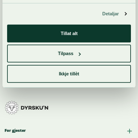
Detaljar
For utstillarar
Telefon:
+47 35 06 57 70
Tillat alt
E-post:
utstillar@dyrskun.no
Tilpass
Ikkje tillèt
For gjester