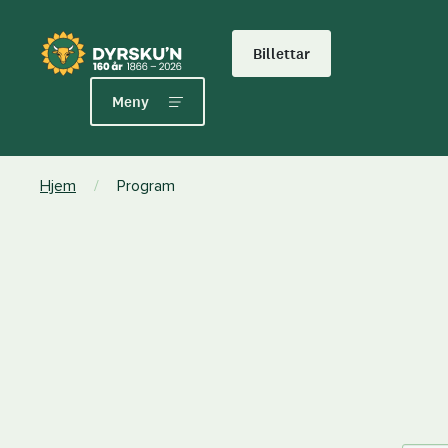
Billettar
Meny
Hjem
/
Program