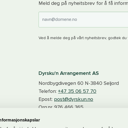
Meld deg på nyheitsbrev for å få inform
E-post
Ved å melde deg på vårt nyheitsbrev, godtek du v
Dyrsku'n Arrangement AS
Nordbygdivegen 60
N-3840
Seljord
Telefon:
+47 35 06 57 70
Epost:
post@dyrskun.no
Org.nr.
976 466 365
informasjonskapslar