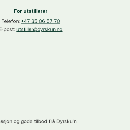
For utstillarar
Telefon:
+47 35 06 57 70
E-post:
utstillar@dyrskun.no
asjon og gode tilbod frå Dyrsku’n.