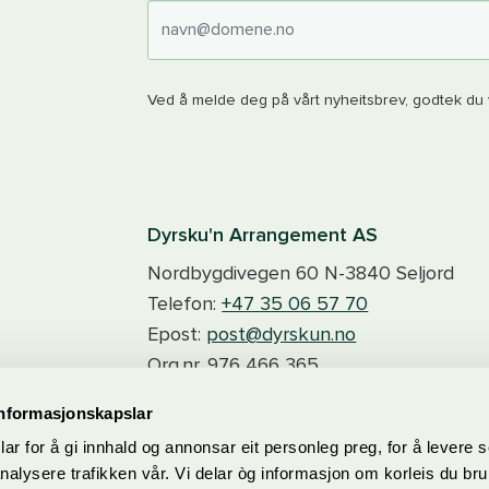
E-post
Ved å melde deg på vårt nyheitsbrev, godtek du v
Dyrsku'n Arrangement AS
Nordbygdivegen 60
N-3840
Seljord
Telefon:
+47 35 06 57 70
Epost:
post@dyrskun.no
Org.nr.
976 466 365
informasjonskapslar
ar for å gi innhald og annonsar eit personleg preg, for å levere s
nalysere trafikken vår. Vi delar òg informasjon om korleis du br