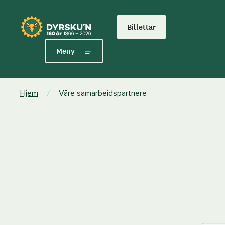
Billettar
Meny
Hjem
/
Våre samarbeidspartnere