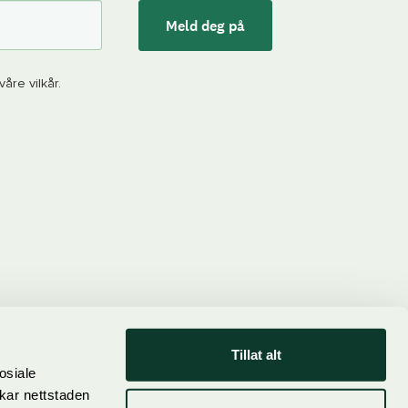
Meld deg på
åre vilkår.
Tillat alt
osiale
ukar nettstaden