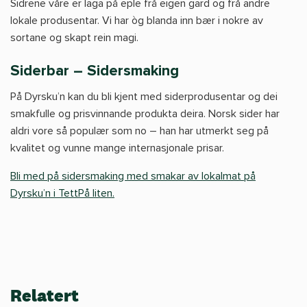
Sidrene våre er laga på eple frå eigen gard og frå andre
lokale produsentar. Vi har òg blanda inn bær i nokre av
sortane og skapt rein magi.
Siderbar – Sidersmaking
På Dyrsku’n kan du bli kjent med siderprodusentar og dei
smakfulle og prisvinnande produkta deira. Norsk sider har
aldri vore så populær som no – han har utmerkt seg på
kvalitet og vunne mange internasjonale prisar.
Bli med på sidersmaking med smakar av lokalmat på
Dyrsku’n i TettPå liten.
Relatert