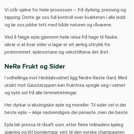
Vi står sjølve for heile prosessen – frå dyrking, pressing og
tapping. Dette gir oss full kontroll over kvaliteten i alle ledd
og lar oss jobbe tett med både naturen og råvarene.
Ved å følgje epla gjennom heile reisa frå hage til flaske,
sikrar vi at kvar sider vi lagar er eit ærleg uttrykk for
jordsmonnet, eplesortane og veksttilhøva det året.
NeRø Frukt og Sider
I solhellinga mot Heddalsvatnet ligg Nedre Røste Gard. Med
utsikt mot Gaustatoppen kan frukttrea spegle seg i vatnet
og nyte sol frå alle himmelretningar.
Her dyrkar vi økologiske eple og moreller. Til sider vel vi dei
beste epla – ikkje nødvendigvis dei penaste, men dei beste.
Epla blir pressa til råsaft som, etter fleire månaders kjøleg
gjæring og litt bondemagi, vert til den norske champagnen.