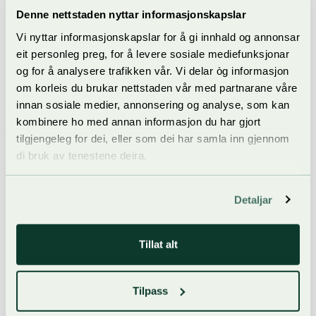
Denne nettstaden nyttar informasjonskapslar
Mat
Vi nyttar informasjonskapslar for å gi innhald og annonsar
Telemarkmeisterskapet i
eit personleg preg, for å levere sosiale mediefunksjonar
og for å analysere trafikken vår. Vi delar òg informasjon
potetskrelling
om korleis du brukar nettstaden vår med partnarane våre
Vi gratulerer vinnaren av Telemarkmeisterskapet i potetskrelling
innan sosiale medier, annonsering og analyse, som kan
2025! Etter eit spanande meisterskap var det Linn Bjørg Grytøyr
kombinere ho med annan informasjon du har gjort
som stakk av med sigeren – og sette ny Telemarksrekord!
tilgjengeleg for dei, eller som dei har samla inn gjennom
di bruk av tenestene deira.
Detaljar
Tillat alt
Tilpass