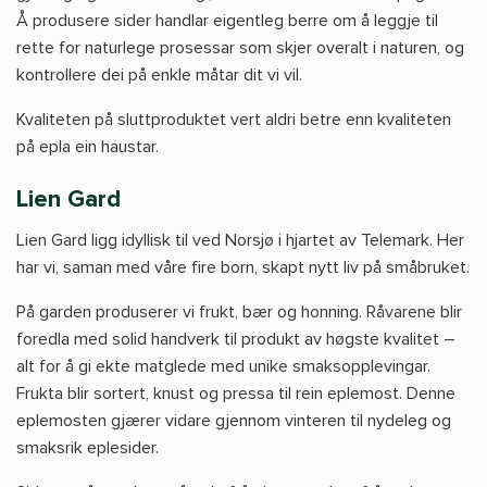
Å produsere sider handlar eigentleg berre om å leggje til
rette for naturlege prosessar som skjer overalt i naturen, og
kontrollere dei på enkle måtar dit vi vil.
Kvaliteten på sluttproduktet vert aldri betre enn kvaliteten
på epla ein haustar.
Lien Gard
Lien Gard ligg idyllisk til ved Norsjø i hjartet av Telemark. Her
har vi, saman med våre fire born, skapt nytt liv på småbruket.
På garden produserer vi frukt, bær og honning. Råvarene blir
foredla med solid handverk til produkt av høgste kvalitet –
alt for å gi ekte matglede med unike smaksopplevingar.
Frukta blir sortert, knust og pressa til rein eplemost. Denne
eplemosten gjærer vidare gjennom vinteren til nydeleg og
smaksrik eplesider.