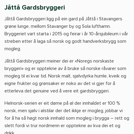
Jåttå Gardsbryggeri
Jåttå Gardsbryggeri ligg på ein gard på Jåttå i Stavangers
grøne lunge, mellom Stavanger by og Sola lufthamn.
Bryggeriet vart starta i 2015 og feirar i år 10-årsjubileum i vår
streben etter å laga så norsk og godt handverksbrygg som
mogleg.
Jåttå Gardsbryggeri meiner dei er «Noregs norskaste
bryggeri» og er opptekne av å bruke så norske råvarer som
mogleg til ei kvar tid. Norsk malt, sjølvdyrka humle, kveik og
eigne frukter og grønsaker er noko av det vi gjer for å
etterleva det genuine ved å vere eit gardsbryggeri.
Helnorsk-serien er eit døme på øl der innhaldet er 100 %
norsk, men sjølv i ølstilar der det ikkje er mogleg, jobbar vi
for å ha så høgt norsk innhald som mogleg i brygga – rett og
slett fordi vi trur nordmenn er opptekne av kva dei et og
drikk.