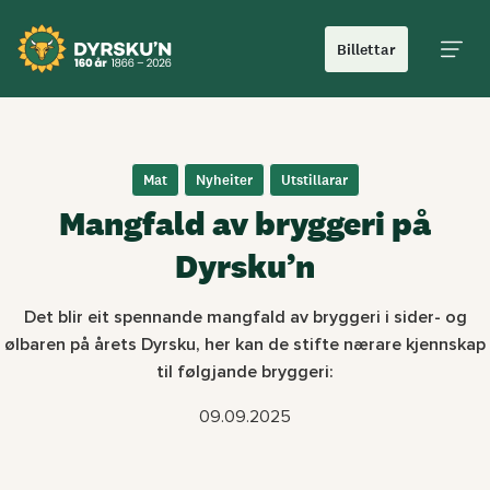
Billettar
Hoved
Mat
Nyheiter
Utstillarar
Mangfald av bryggeri på
Dyrsku’n
Det blir eit spennande mangfald av bryggeri i sider- og
ølbaren på årets Dyrsku, her kan de
stifte nærare kjennskap
til følgjande bryggeri:
09.09.2025