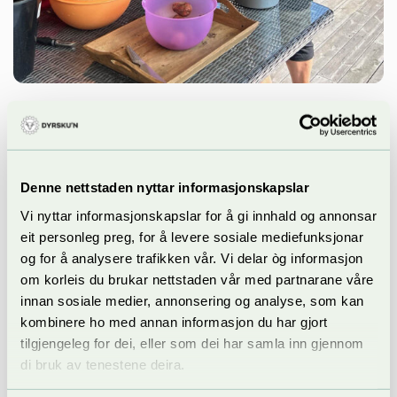
Mat
Potet er tradisjon og beredskap, no
skal ho hyllast
Denne nettstaden nyttar informasjonskapslar
Vi nyttar informasjonskapslar for å gi innhald og annonsar
Dufta av nysteikte potetlomper vil breie seg over Dyrsku'n når
eit personleg preg, for å levere sosiale mediefunksjonar
Bygdekvinnelaget nok ein gong inviterer til fest. I tillegg inviterer
dei til ein konkurranse som kan sende deg til NM – i
og for å analysere trafikken vår. Vi delar òg informasjon
potetskrelling.
om korleis du brukar nettstaden vår med partnarane våre
innan sosiale medier, annonsering og analyse, som kan
kombinere ho med annan informasjon du har gjort
tilgjengeleg for dei, eller som dei har samla inn gjennom
di bruk av tenestene deira.