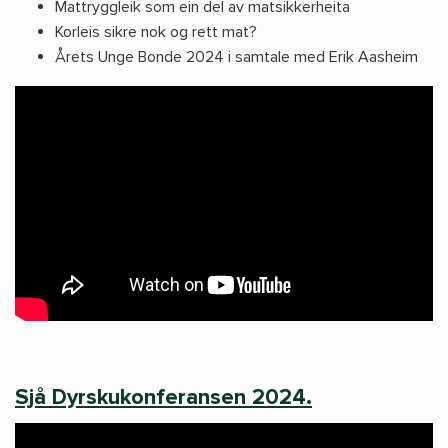
Mattryggleik som ein del av matsikkerheita
Korleis sikre nok og rett mat?
Årets Unge Bonde 2024 i samtale med Erik Aasheim
Sjå Dyrskukonferansen 2024.