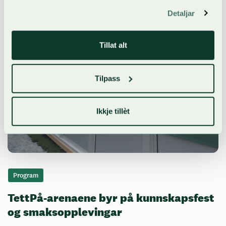
Detaljar
Tillat alt
Tilpass
Ikkje tillèt
Program
TettPå-arenaene byr på kunnskapsfest
og smaksopplevingar