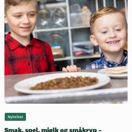
Nyheiter
Smak, spel, mjølk og småkryp –