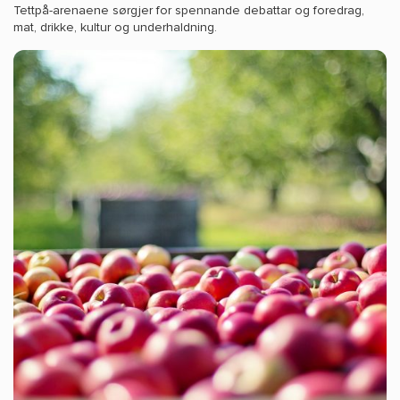
Tettpå-arenaene sørgjer for spennande debattar og foredrag,
mat, drikke, kultur og underhaldning.