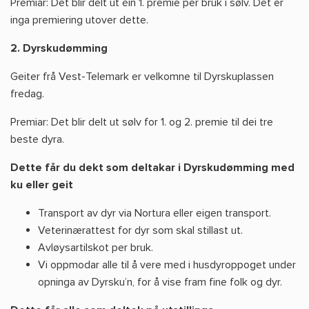
Premiar: Det blir delt ut éin 1. premie per bruk i sølv. Det er
inga premiering utover dette.
2. Dyrskudømming
Geiter frå Vest-Telemark er velkomne til Dyrskuplassen
fredag.
Premiar: Det blir delt ut sølv for 1. og 2. premie til dei tre
beste dyra.
Dette får du dekt som deltakar i Dyrskudømming med
ku eller geit
Transport av dyr via Nortura eller eigen transport.
Veterinærattest for dyr som skal stillast ut.
Avløysartilskot per bruk.
Vi oppmodar alle til å vere med i husdyroppoget under
opninga av Dyrsku’n, for å vise fram fine folk og dyr.