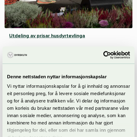
Utdeling av prisar husdyrtevlinga
Fredagen i Dyrsku’n er det klart for geiteutstilling i
samarbeid med Tine. Vi har dei siste åra nærma oss endå
Denne nettstaden nyttar informasjonskapslar
meir ku-utstillinga i utstillingsform, i og med at vi berre
Vi nyttar informasjonskapslar for å gi innhald og annonsar
dømmer etter poeng for kropp og bein, jur og spenar. Vi tek
eit personleg preg, for å levere sosiale mediefunksjonar
altså ikkje omsyn til avlsindeksen til dyret når vi finn Dyrsku’n
og for å analysere trafikken vår. Vi delar òg informasjon
si finaste geit.
om korleis du brukar nettstaden vår med partnarane våre
innan sosiale medier, annonsering og analyse, som kan
Vi dømmer alle geitene likt etter eksteriør, så tek vi til slutt
kombinere ho med annan informasjon du har gjort
alle som held mål til 1. premie inn i ringen og finn den beste
tilgjengeleg for dei, eller som dei har samla inn gjennom
geita. I tillegg til dette set vi opp ei gåvepremie til den geita