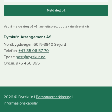
Meld deg på
Ved å melde deg på vårt nyheitsbrev, godtek du våre vilkår.
Dyrsku'n Arrangement AS
Nordbygdivegen 60
N-3840
Seljord
Telefon:
+47 35 06 57 70
Epost:
post@dyrskun.no
Org.nr.
976 466 365
2026 © Dyrsku'n |
Personvernerklæring
|
Informasjonskapslar