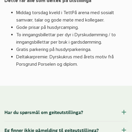
Dette får alle som deltek på utstillinga
Middag torsdag kveld i TettPå arena med sosialt
samvær, talar og gode møte med kollegaer.
Gode prisar på husdyrcamping.
To inngangsbillettar per dyr i Dyrskudømming / to
inngangsbillettar per bruk i gardsdømming.
Gratis parkering på husdyrparkeringa.
Deltakarpremie: Dyrskukrus med årets motiv frå
Porsgrund Porselen og diplom.
Har du spørsmål om geiteutstillinga?
Eg finner ikkje påmelding til geiteutstillinga?