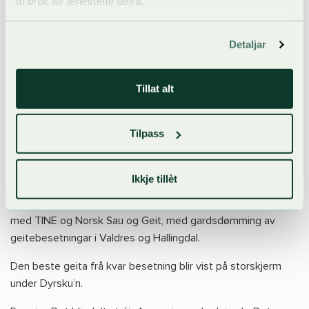
di bruk av tenestene deira.
med høgast poengsum totalt – altså sum eksteriør og
avlsindeks. Slik tek vi betre vare på avlsgeitene.
Detaljar
Når du melder på geit skal du også sende med stamtavle.
GEIT
Tillat alt
Vel kategorien Dyrskudømming
Du kan melde på inntil fem dyr, og dei tre beste vil bli
Tilpass
premierte
1. Gardsdømming / vandreutstilling
Ikkje tillèt
Dyrsku’n gjennomfører i 2026 eit prøveprosjekt i samarbeid
med TINE og Norsk Sau og Geit, med gardsdømming av
geitebesetningar i Valdres og Hallingdal.
Den beste geita frå kvar besetning blir vist på storskjerm
under Dyrsku’n.