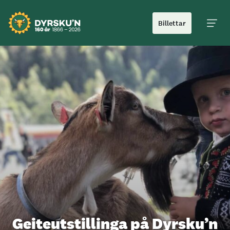
Billettar
Hoved
Geiteutstillinga på Dyrsku’n