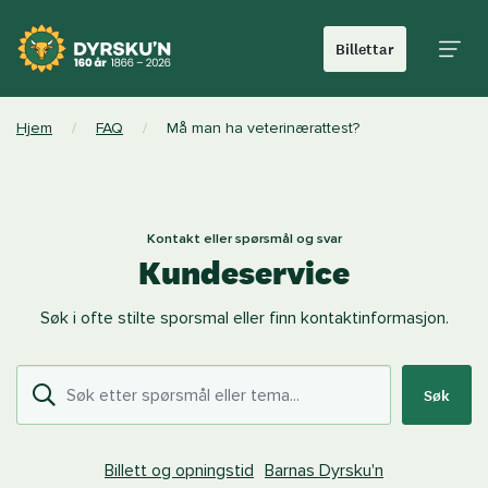
Billettar
Hoved
Hjem
/
FAQ
/
Må man ha veterinærattest?
Kontakt eller spørsmål og svar
Kundeservice
Søk i ofte stilte sporsmal eller finn kontaktinformasjon.
Søk
Billett og opningstid
Barnas Dyrsku'n