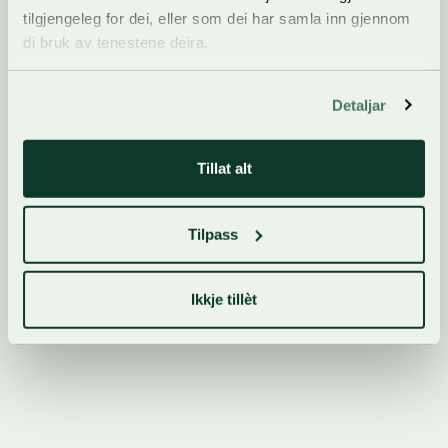
tilgjengeleg for dei, eller som dei har samla inn gjennom
Dyrsku'n Arrangement AS
di bruk av tenestene deira.
Telefon:
+47 35 06 57 70
E-post:
post@dyrskun.no
Detaljar
Tillat alt
For utstillarar
Telefon:
+47 35 06 57 70
E-post:
utstillar@dyrskun.no
Tilpass
Ikkje tillèt