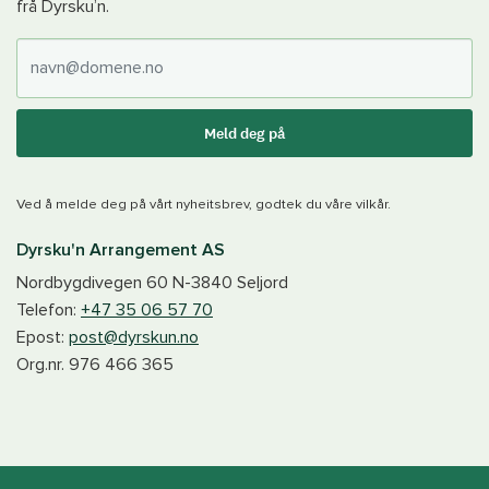
frå Dyrsku’n.
E-post
Meld deg på
Ved å melde deg på vårt nyheitsbrev, godtek du våre vilkår.
Dyrsku'n Arrangement AS
Nordbygdivegen 60
N-3840
Seljord
Telefon:
+47 35 06 57 70
Epost:
post@dyrskun.no
Org.nr.
976 466 365