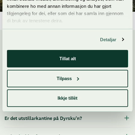
kombinere ho med annan informasjon du har gjort
tilgjengeleg for dei, eller som dei har samla inn gjennom
di bruk av tenestene deira.
Detaljar
Utstillar og treng overnatting på Dyrsku’n?
Tillat alt
Kor finn eg oversikt over
Tilpass
samarbeidspartnarar?
Ikkje tillèt
Kva er dagskort utstillar?
Er det utstillarkantine på Dyrsku’n?