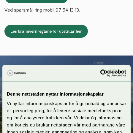
Ved spørsmål, ring mobil 97 54 13 13.
Les brannvernreglane for utstillar her
Ikkje det du var ute etter? Sjå her for
Denne nettstaden nyttar informasjonskapslar
oversikt over ledig overnatting i
Vi nyttar informasjonskapslar for å gi innhald og annonsar
området rundt Dyrskuplassen
eit personleg preg, for å levere sosiale mediefunksjonar
og for å analysere trafikken vår. Vi delar òg informasjon
om korleis du brukar nettstaden vår med partnarane våre
innan sosiale medier, annonsering og analyse, som kan