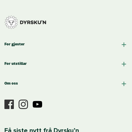
For gjester
For utstillar
Om oss
Få siste nytt frå Dyrsku’n