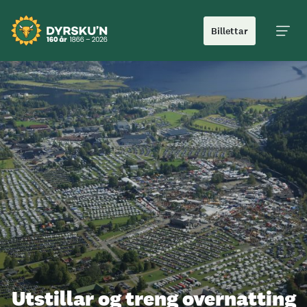
Billettar
Hoved
Utstillar og treng overnatting